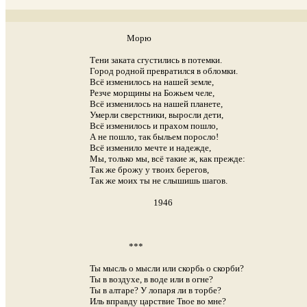
                                                           Морю

                                         Тени заката сгустились в потемки.

                                         Город родной превратился в обломки.

                                         Всё изменилось на нашей земле,

                                         Резче морщины на Божьем челе,

                                         Всё изменилось на нашей планете, 

                                         Умерли сверстники, выросли дети,

                                         Всё изменилось и прахом пошло,

                                         А не пошло, так быльем поросло!

                                         Всё изменило мечте и надежде,

                                         Мы, только мы, всё такие ж, как прежде:

                                         Так же брожу у твоих берегов,

                                         Так же моих ты не слышишь шагов.

                                                                        1946

                                                            ***

                                         Ты мысль о мысли или скорбь о скорби?

                                         Ты в воздухе, в воде или в огне?

                                         Ты в алтаре? У лопаря ли в торбе?

                                         Иль вправду царствие Твое во мне?
