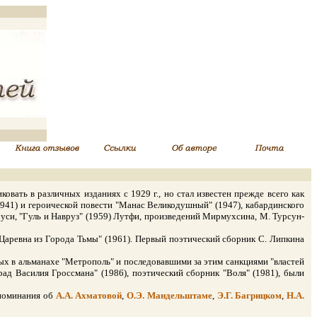
ать в различных изданиях с 1929 г., но стал известен прежде всего как
1941) и героической повести "Манас Великодушный" (1947), кабардинского
оуси, "Гуль и Навруз" (1959) Лутфи, произведений Мирмухсина, М. Турсун-
аревна из Города Тьмы" (1961). Первый поэтический сборник С. Липкина
х в альманахе "Метрополь" и последовавшими за этим санкциями "властей
рад Василия Гроссмана" (1986), поэтический сборник "Воля" (1981), были
споминания об
А.А. Ахматовой
,
О.Э. Мандельштаме
,
Э.Г. Багрицком
,
Н.А.