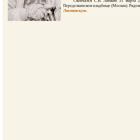
Cкончался С.И. Липкин 31 марта 2003
Переделкинском кладбище (Москва). Рядом 
Лиснянскую.