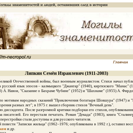
Липкин Семён Израилевич (1911-2003)
икой Отечественной войны, был военным журналистом. Стихи начал публиков
 русский язык эпосов – калмыцкого "Джангар" (1940), киргизского "Манас" (
8) А. Навои, "Сказание о Бахраме Чубине" (1952) и "Шахнаме" (1955) А. Фирд
о мотивам народных сказаний "Приключения богатыря Шовшура" (1947) и "Ц
орения разных лет"; в 1975 г. вышел сборник стихов "Вечный день".
диcсидента. После разгромной критики подборки его стихов, опубликованны
 писателей. Его перестали печатать. Роман "Декада" (1983), книга "Сталинг
перестройки стали доступны и для русского читателя.
овести "Записки жильца" (1962–1976; опубликована в 1992 г.), оставил во
ском
и др.