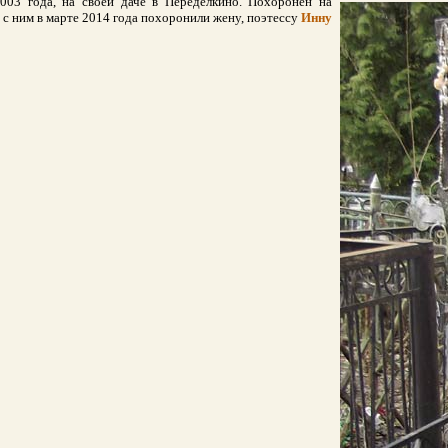
 года, на своей даче в Переделкино. Похоронен на
с ним в марте 2014 года похоронили жену, поэтессу
Инну