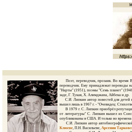
Поэт, переводчик, прозаик. Во время Вел
переводчик. Ему принадлежат переводы на
"Нарты" (1951), поэмы "Семь планет" (194
заде, Г. Тукая, Х. Алимджана, Айбека и др.
С.И. Липкин автор повестей для детей п
вышел лишь в 1967 г. - "Очевидец: Стихотв
В 1979 г. С. Липкин приобрёл репутацию 
от литературы" С. Липкин вышел из Союза
опубликованы в США. И только во времена 
С.И. Липкин автор автобиографической п
Клюеве
, П.Н. Васильеве,
Арсении Тарков