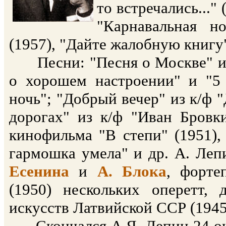
то встречались..."
"Карнавальная н
(1957), "Дайте жалобную книгу"
Песни: "Песня о Москве" из 
о хорошем настроении" и "5 
ночь"; "Добрый вечер" из к/ф 
дорогах" из к/ф "Иван Бровк
кинофильма "В степи" (1951),
гармошка умела" и др. А. Леп
Есенина
и
А. Блока
, форте
(1950) нескольких оперетт, 
искусств Латвийской ССР (1945
Скончался А.Я. Лепин 24 окт