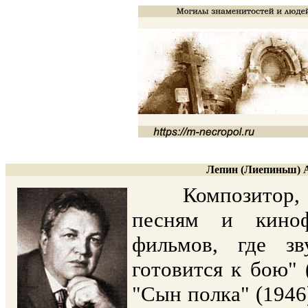
Лепин (Лиепиньш) А
Композитор, ав
песням и киноф
фильмов, где з
готовится к бою" 
"Сын полка" (1946)