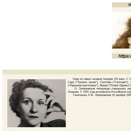
Одна из самых великих балерин ХХ века. С 1933 
Сари ("Тропою грома"), Светлана ("Светлана"),
("Барышня-крестьянка"), Жанна ("Пламя Парижа")
О. Лепешинская четырежды становилась лауреато
Лондона. С 1991 года возглавляла Российскую хор
Скончалась О.В. Лепешинская 20 декабря 2008 год