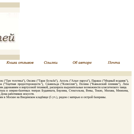
("Три толстяка"), Оксана ("Тарас Бульба"), Ассоль ("Алые паруса"), Параша ("Медный всадник"),
а ("Тщетная предосторожность"), Сванильда ("Копеллия"), Полина ("Кавказский пленник"), Лиза
им дарованием и виртуозной техникой, расширила выразительные возможности классического танца.
ала в оперно-балетных театрах Будапешта, Берлина, Стокгольма, Вены, Токио, Милана, Мюнхена,
 Дома работников искусств.
н в Москве на Введенском кладбище (5 уч.), рядом с матерью и сестрой балерины.