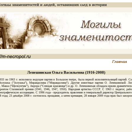
Лепешинская Ольга Васильевна (1916-2008)
по 1963 г. исполняла ведущие партии в Большом театре, была первой исполнительницей партий: Суок 
 Золушка ("Золушка"), Мирандолина ("Мирандолина"). Другие известные партии О. Лепешинской: Лиз
, Маша ("Щелкунчик"), Аврора ("Спящая красавица") и др. О. Лепешинская обладала ярким драматическ
м Сталинской премии (1941, 1946, 1947, 1950). Народная артистка СССР. С 1963 г. педагог, работ
еографическую ассоциацию. С 1996 года - председатель правления и генеральный директор Центрального
а; 23 декабря 2008 г. состоялось прощание, а затем кремация; 28 января 2009 года прах был захороне