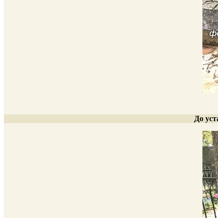
До ус