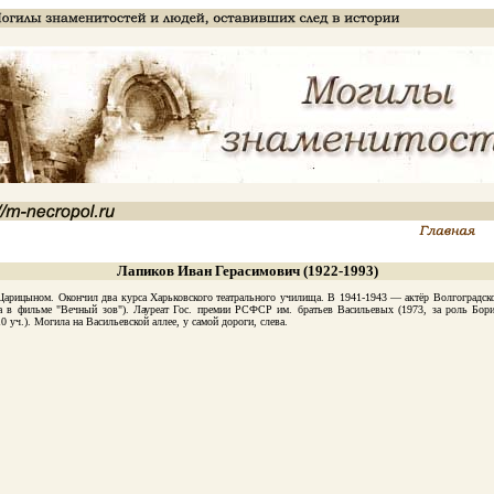
Лапиков Иван Герасимович (1922-1993)
ыном. Окончил два курса Харьковского театрального училища. В 1941-1943 — актёр Волгоградского д
а в фильме "Вечный зов"). Лауреат Гос. премии РСФСР им. братьев Васильевых (1973, за роль Бор
 уч.). Могила на Васильевской аллее, у самой дороги, слева.