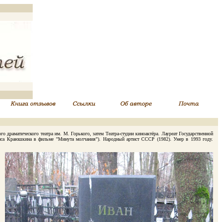
раматического театра им. М. Горького, затем Театра-студии киноактёра. Лауреат Государственной
иса Краюшкина в фильме "Минута молчания"). Народный артист СССР (1982). Умер в 1993 году.