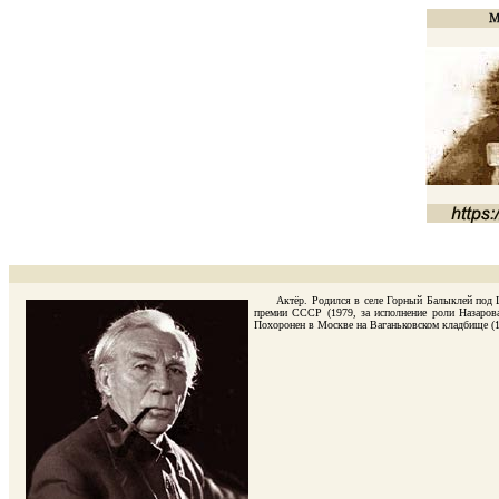
Актёр. Родился в селе Горный Балыклей под Цариц
премии СССР (1979, за исполнение роли Назаров
Похоронен в Москве на Ваганьковском кладбище (10