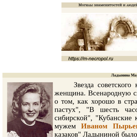
Ладынина Мар
Звезда советского кин
женщина. Всенародную с
о том, как хорошо в стр
пастух", "В шесть час
сибирской", "Кубанские к
мужем
Иваном Пырье
казаков" Ладыниной было