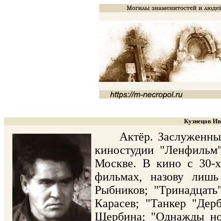
Кузнецов Ив
Актёр. Заслуженный а
киностудии "Ленфильм",
Москве. В кино с 30-х
фильмах, назову лишь
Рыбников; "Тринадцать
Карасев; "Танкер "Дер
Щербина; "Однажды ноч