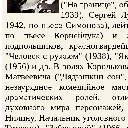
("На границе", о
1939), Сергей Л
1942, по пьесе Симонова), лей
по пьесе Корнейчука) и д
подпольщиков, красногвардей
"Человек с ружьем" (1938), "Я
(1956) и др. В ролях Корольков
Матвеевича ("Дядюшкин сон", 
незаурядное комедийное мас
драматических ролей, отл
духовного мира персонажей,
Нилину, Начальник уголовного р
Тетерин), "Заблудший" (1966, 