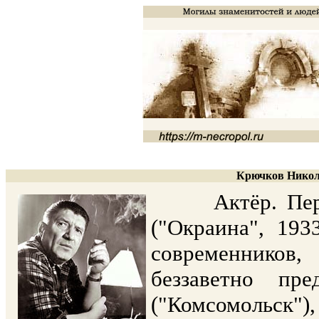
Крючков Никола
Актёр. Первая
("Окраина", 1933
современников
беззаветно пр
("Комсомольск")