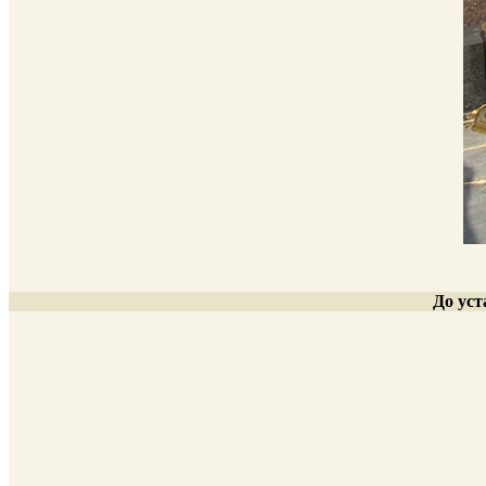
До ус