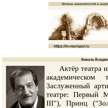
Коваль Владим
Актёр театра и к
академическом 
3аслуженный арт
театре: Первый М
III"), Принц ("З