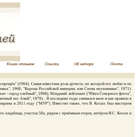
рещён" (1964). Самая известная роль артиста, по которой его любят и по
имых", 1968; "Корона Российской империи, или Снова неуловимые", 1971).
кент - город хлебный", 1968); Младший лейтенант ("Юнга Северного флота",
ничный пес Алый", 1979)... В последние годы снимался мало и как правило в
экраны в 2011 году ("МУР"). Известно также, что В. Косых был мастером
о кладбища, участок 50а, рядом с приёмным отцом, актёром И.С. Косых и