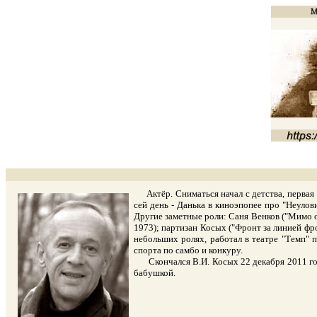
Актёр. Сниматься начал с детства, первая р
сей день - Данька в киноэпопее про "Неуло
Другие заметные роли: Саня Венков ("Мимо ок
1973); партизан Косых ("Фронт за линией фро
небольших ролях, работал в театре "Темп" 
спорта по самбо и конкуру.
Скончался В.И. Косых 22 декабря 2011 года
бабушкой.