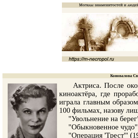
Коновалова Све
Актриса. После оконча
киноактёра, где прораб
играла главным образо
100 фильмах, назову ли
"Увольнение на берег" 
"Обыкновенное чудо" (
"Операция 'Трест'" (19