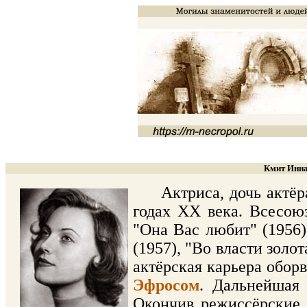
Кмит Инна
Актриса, дочь актё
годах ХХ века. Всесою
"Она Вас любит" (1956)
(1957), "Во власти золот
актёрская карьера оборв
Эфросом
. Дальнейшая
Окончив режиссёрские 