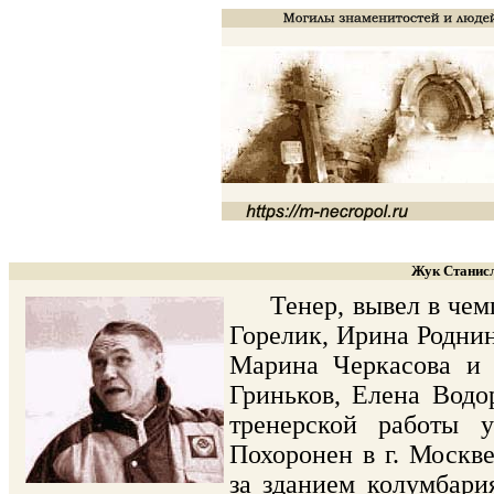
Жук Станисл
Тенер, вывел в чемпи
Горелик, Ирина Роднин
Марина Черкасова и 
Гриньков, Елена Водор
тренерской работы 
Похоронен в г. Москв
за зданием колумбария