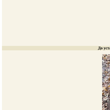
До ус