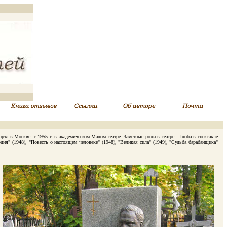
а в Москве, с 1955 г. в академическом Малом театре. Заметные роли в театре - Глоба в спектакле
ия" (1948), "Повесть о настоящем человеке" (1948), "Великая сила" (1949), "Судьба барабанщика"