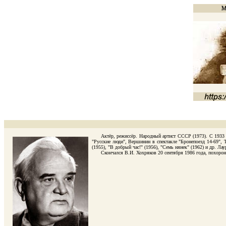
Актёр, режиссёр. Народный артист СССР (1973). С 1933 по 19
"Русские люди", Вершинин в спектакле "Бронепоезд 14-69", 
(1955), "В добрый час!" (1956), "Семь нянек" (1962) и др. Ла
Скончался В.И. Хохряков 20 сентября 1986 года, похоронен