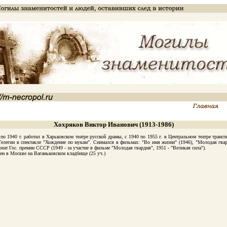
Хохряков Виктор Иванович (1913-1986)
40 г. работал в Харьковском театре русской драмы, с 1940 по 1955 г. в Центральном театре транспорт
Телегин в спектакле "Хождение по мукам". Снимался в фильмах: "Во имя жизни" (1946), "Молодая гвард
уреат Гос. премии СССР (1949 - за участие в фильме "Молодая гвардия", 1951 - "Великая сила").
 в Москве на Ваганьковском кладбище (25 уч.)