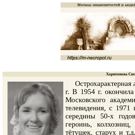
Харитонова Све
Острохарактерная ак
г. В 1954 г. окончил
Московского академи
телевидения, с 1971 
середины 50-х годо
героинь, колхозниц
тётушек, старух и т.