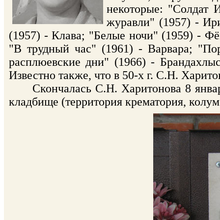
некоторые: "Солдат 
журавли" (1957) - Ир
(1957) - Клава; "Белые ночи" (1959) - 
"В трудный час" (1961) - Варвара; "П
расплюевские дни" (1966) - Брандахлыс
Известно также, что в 50-х г. С.Н. Хари
Скончалась С.Н. Харитонова 8 января
кладбище (территория крематория, колумб