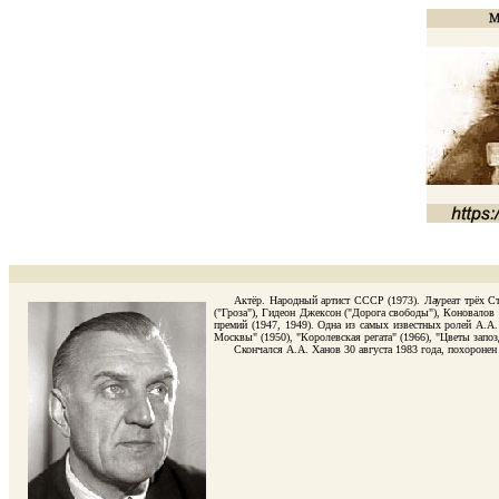
Актёр. Народный артист СССР (1973). Лауреат трёх Сталин
("Гроза"), Гидеон Джексон ("Дорога свободы"), Коновалов
премий (1947, 1949). Одна из самых известных ролей А.А.
Москвы" (1950), "Королевская регата" (1966), "Цветы запоз
Скончался А.А. Ханов 30 августа 1983 года, похоронен в