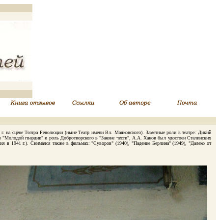
. на сцене Театра Революции (ныне Театр имени Вл. Маяковского). Заметные роли в театре: Дикий
в "Молодой гвардии" и роль Добротворского в "Законе чести", А.А. Ханов был удостоен Сталинских
 в 1941 г.). Снимался также в фильмах: "Суворов" (1940), "Падение Берлина" (1949), "Далеко от