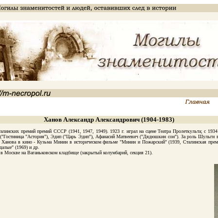
Ханов Александр Александрович (1904-1983)
ских премий премий СССР (1941, 1947, 1949). 1923 г. играл на сцене Театра Пролеткульта; с 1934 г
 ("Гостиница "Астория"), Эдип ("Царь Эдип"), Афанасий Матвеевич ("Дядюшкин сон"). За роль Шульги 
 Ханова в кино - Кузьма Минин в историческом фильме "Минин и Пожарский" (1939, Сталинская премия
далые" (1969) и др.
 Москве на Ваганьковском кладбище (закрытый колумбарий, секция 21).