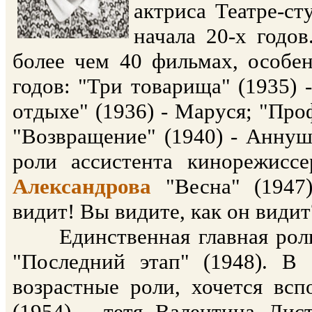
актриса Театре-ст
начала 20-х годо
более чем 40 фильмах, особе
годов: "Три товарища" (1935) -
отдыхе" (1936) - Маруся; "Про
"Возвращение" (1940) - Аннуш
роли ассистента кинорежис
Александрова
"Весна" (1947
видит! Вы видите, как он видит
Единственная главная роль 
"Последний этап" (1948). В
возрастные роли, хочется всп
(1954) - тетя Валентина Лист