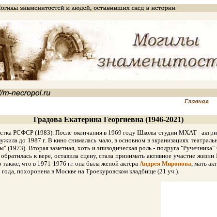
Градова Екатерина Георгиевна (1946-2021)
тка РСФСР (1983). После окончания в 1969 году Школы-студии МХАТ - актрис
служила до 1987 г. В кино снималась мало, в основном в экранизациях театра
" (1973). Вторая заметная, хоть и эпизодическая роль - подруга "Ручечника"
 обратилась к вере, оставила сцену, стала принимать активное участие жизн
 также, что в 1971-1976 гг. она была женой актёра
Андрея Миронова
, мать а
года, похоронена в Москве на Троекуровском кладбище (21 уч.).