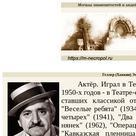
Геллер (Хавкин) Э
Актёр. Играл в Театр
1950-х годов - в Театр
ставших классикой от
"Веселые ребята" (1934
четырех" (1941), "Два 
нянек" (1962), "Опера
"Кавказская пленниц