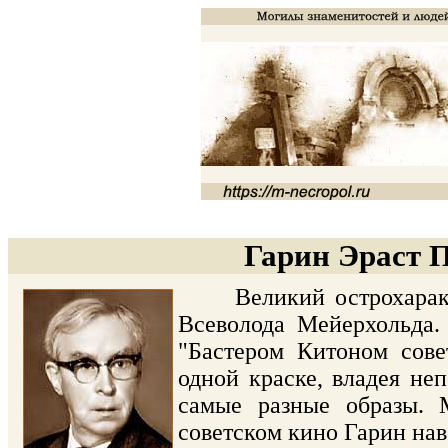
Гарин Эраст П
Великий острохарактер
Всеволода Мейерхольда.
"Бастером Китоном сове
одной краске, владея не
самые разные образы. 
советском кино Гарин нав