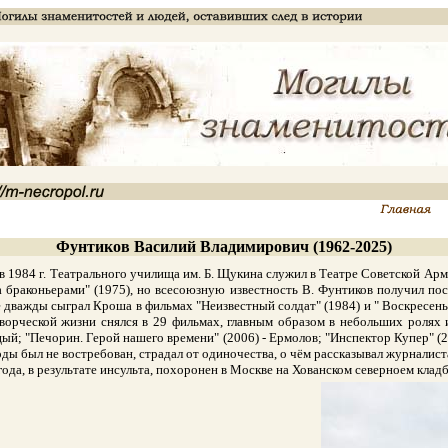
Фунтиков Василий Владимирович (1962-2025)
1984 г. Театрального училища им. Б. Щукина служил в Театре Советской Армии
за браконьерами" (1975), но всесоюзную известность В. Фунтиков получил по
дважды сыграл Кроша в фильмах "Неизвестный солдат" (1984) и " Воскресенье
ворческой жизни снялся в 29 фильмах, главным образом в небольших ролях 
ый; "Печорин. Герой нашего времени" (2006) - Ермолов; "Инспектор Купер" (2
ды был не востребован, страдал от одиночества, о чём рассказывал журналиста
да, в результате инсульта, похоронен в Москве на Хованском северноем кладб