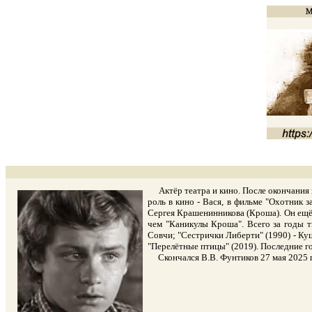
Актёр театра и кино. После окончания в 
роль в кино - Вася, в фильме "Охотник 
Сергея Крашенинникова (Кроша). Он ещё 
чем "Каникулы Кроша". Всего за годы т
Совчи; "Сестрички Либерти" (1990) - Куц
"Перелётные птицы" (2019). Последние го
Скончался В.В. Фунтиков 27 мая 2025 го