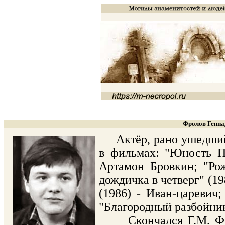
Фролов Генна
Актёр, рано ушедший и
в фильмах: "Юность Пе
Артамон Бровкин; "Ро
дождичка в четверг" (1
(1986) - Иван-царевич
"Благородный разбойник
Скончался Г.М. Фроло