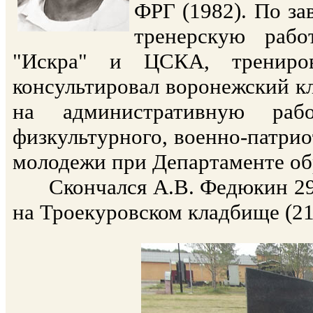
ФРГ (1982). По з
тренерскую рабо
"Искра" и ЦСКА, трениров
консультировал воронежский к
на административную ра
физкультурного, военно-патрио
молодежи при Департаменте об
Скончался А.В. Федюкин 29 и
на Троекуровском кладбище (21 