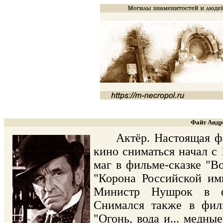
Файт Андре
Актёр. Настоящая фам
кино сниматься начал с 
маг в фильме-сказке "
"Корона Российской им
Министр Нушрок в фи
Снимался также в филь
"Огонь, вода и... медн