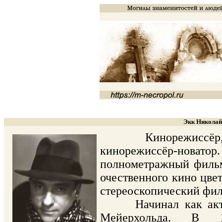
Экк Николай
Кинорежиссёр, сце
кинорежиссёр-нова
полнометражный фильм 
очественного кино цвет
стереоскопический филь
Начинал как актёр, 
Мейерхольда. В 1