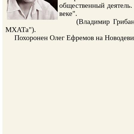
общественный деятель.
веке".
(Владимир Грибанов.
МХАТа").
Похоронен Олег Ефремов на Новодевичье