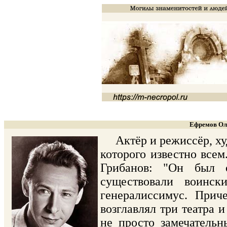
Ефремов Оле
Актёр и режиссёр, ху
которого известно все
Грибанов: "Он был 
существовали воинск
генералиссимус. При
возглавлял три театра 
не просто замечательн