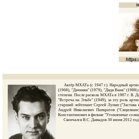
Актёр МХАТа (с 1947 г.). Народный артист Р
(1968), "Дачники" (1979), "Дядя Ваня" (1988
степени. После раскола МХАТа в 1987 г. В. 
"Встреча на Эльбе" (1949), за эту роль арти
старший лейтенант Сергей Лунин ("Застава в
Андрей Николаевич Панкратов ("Сицилианск
Константинович в фильме "Утомленные солнце
Скончался В.С. Давыдов 30 июня 2012 года, 