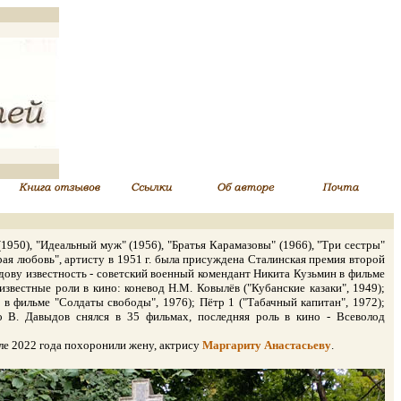
950), "Идеальный муж" (1956), "Братья Карамазовы" (1966), "Три сестры"
орая любовь", артисту в 1951 г. была присуждена Сталинская премия второй
ыдову известность - советский военный комендант Никита Кузьмин в фильме
известные роли в кино: коневод Н.М. Ковылёв ("Кубанские казаки", 1949);
 в фильме "Солдаты свободы", 1976); Пётр 1 ("Табачный капитан", 1972);
го В. Давыдов снялся в 35 фильмах, последняя роль в кино - Всеволод
ле 2022 года похоронили жену, актрису
Маргариту Анастасьеву
.