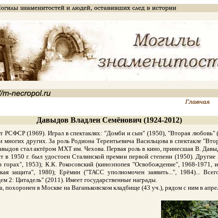
Давыдов Владлен Семёнович (1924-2012)
СФСР (1969). Играл в спектаклях: "Домби и сын" (1950), "Вторая любовь" (1
) и многих других. За роль Родиона Терентьевича Васильцова в спектакле "Вт
Давыдов стал актёром МХТ им. Чехова. Первая роль в кино, принесшая В. Дав
ст в 1950 г. был удостоен Сталинской премии первой степени (1950). Другие 
 горах", 1953); К.К. Рокосовский (киноэпопея "Освобождение", 1968-1971, и
ая защита", 1980); Ерёмин ("ТАСС уполномочен заявить...", 1984)... Все
м 2: Цитадель" (2011). Имеет государственные награды.
похоронен в Москве на Ваганьковском кладбище (43 уч.), рядом с ним в апре