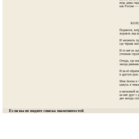
ведь даны серд
как России — 
            КОЛ
Поднялся, ветр
журавль над ко
И заглянуть туд
где чёрная звез
И от неё из зыб
утопшая струит
Оттуда, где пок
звезда дневная 
И на её обратн
в другую даль 
Меж белою и ч
кажусь я тенью
и негасимой ис
на миг друг с 
Если вы не видите списка знаменитостей