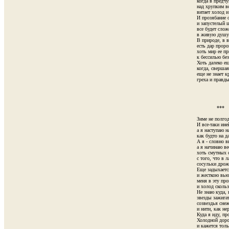
когда в предчу
над хрупким во
витает холод и 
И прозябание о
и запустелый ш
все будет сложе
в живую душу л
В природе, в в
есть дар пророк
хоть мир ее пр
к бессилью без
Хоть далеко еще
когда, свершая
еще не знает кр
греха и правды
             ***

Зиме не полгод
И все-таки ине
а я наступаю н
как будто на д
А я - словно вь
а я начинаю вес
хоть смутных 
с того, что в 
сосульки дрожа
Еще задыхается
и жесткою вьюг
меня в эту пров
и холод скольз
Не знаю куда, н
звезды зажигат
созвездья снеж
и нити, как не
Куда я иду, пр
Холодной дорог
и кажется тольк