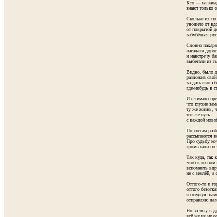
Кто — на запад
знают только о
Сколько их по 
уводило от вдо
от покрытой д
забубённая рус
Словно пахаря
нагадали дорог
и навстречу ба
выбегали из ть
Видно, было да
разложив свой о
заедать свою б
где-нибудь в с
И сжимало пред
что глухие зам
ту же жизнь, ч
тот же путь

с каждой новой
По снегам разб
рассыпаются вс
Про судьбу ко
громыхали по т
Так куда, так ку
чтоб в лесном 
вспомнить вдру
не с землёй, а с
Оттого-то и гор
оттого безотка
я осёдлую памя
отправляю дале
Но за тягу в др
всё же их не о