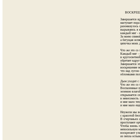
     ВОСКРЕШЕ
Завершается вр
наступает пора 
разомкнулось к
вырываюсь я в
каждый миг - я
За моею спиной
а бегущая вспя
цепочка моих д
Что же это со 
Каждый миг - с
в кругосветной
обретает вдруг
Завершается эт
воскрешение не
что над лугом 
обломками пол
Дым уходит с п
Что же это со 
Воспаленные по
зеленою влагой
открывается се
в невесомость 
и мне мало тепл
и мне мало ещё
Неужели мы вс
с красотой бес
В очертаньях ц
проступают орб
Чтобы вновь п
непосильную м
воскресают ул
из пепла остывш