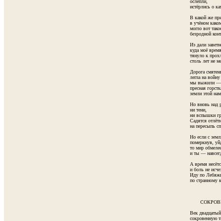
ослепли,

истёрлись о ка
В какой же при
в учёном каком
могло вот тако
безродной конт
Из дали заветн
куда моё время 
тянуло к прохл
столь лет не ме
Дорога смятенн
легла на войну 
мы выжили —

пресная горстка
земли этой нам
Но вновь над 
ни тени,

ни вспышки гр
Садятся отлётн
на пересыпь сп
Но если с земл
померкнув, уйд
то мир обмелее
и ты — навсегд
А время несётся
и боль не исче
Иду по Лебяжь
по странному к
       СОКРО
Век двадцатый 
сокровенную тя