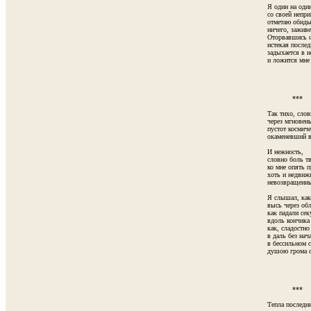
Я один на один
со своей непри
отметаю обиды:
ничего, заживе
Оторвавшись от
истекая послед
задыхается в не
и ложится мне в
            ***

Так тихо, слов
через мгновень
пустот космичес
окаменевший в 
И нежность,

словно боль тв
ко мне опять п
хоть и недвиж
невозвращенные
Я слышал, как 
высь через обл
как падали сек
вдоль кончика 
как, сладостно
в даль без нача
в бессильном с
душою грома ст
            ***

Тепла последни