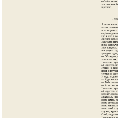
собой осветив с
я вспышкою бел
и растаю... 

              ГО
Я остановился 
молча останови
и, всматриваясь
ещё отходчивый
где я жил в да
ещё незнаемый,
Как будто попа
и все раскручив
Моя карусель д
и я увидел: ид
тридцать один,
— Обождите, 
я ведь — вы, 
Но молча скрыл
(А карусель не
с тиши на тишь
несет с валунов
с беды на беду,
И годы я догон
— Куда вы идет
— Тебя догонят
— А что вы нес
Но молча скрыл
(А карусель лет
кружит лошадок
а карусель несе
мимо земли, гд
мимо сполохов,
мимо маминых, 
мимо дней и лу
кружит, кружит
Стой, карусель,
Но снова явст