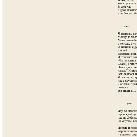
меня простите.

В этот час

я даже нежнос
и то боюсь оби
       ***

Я тишины, как 
Молчу. В молча
Мои слова об
о те года, о ту 
Я тишины жду
и о ней

расспрашивать
И отвечают мне
-Мы не слыхал
Скажи, а что т
Это когда стек
капель? И шор
Век ожидает ти
Я слышу, в сер
как с хрустом 
и облака из в
доносят

эхо тишины...

          ***

Иду по Лебяжь
где каждой тро
иду по Лебяжь
ни мертвой вод
Пустые и плоск
жарой размело 
и высохли звук