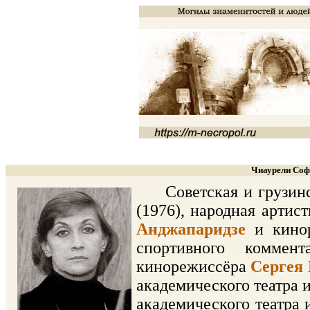
Чиаурели Соф
Советская и грузинск
(1976), народная арти
Анджапаридзе
и кино
спортивного коммен
кинорежиссёра
Сергея
академического театра 
академического театра 