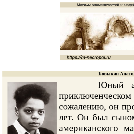
Бовыкин Анатол
Юный актёр,
приключенческо
сожалению, он про
лет. Он был сыно
американского ма