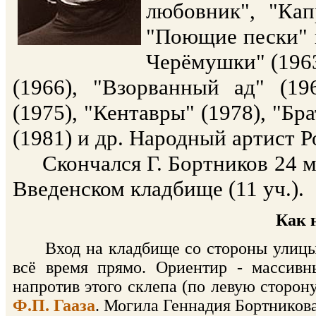
любовник", "Ка
"Поющие пески" 
Черёмушки" (1963
(1966), "Взорванный ад" (1
(1975), "Кентавры" (1978), "Бр
(1981) и др. Народный артист Р
Скончался Г. Бортников 24 мар
Введенском кладбище (11 уч.).
Как 
Вход на кладбище со стороны улицы Г
всё время прямо. Ориентир - массивн
напротив этого склепа (по левую сторон
Ф.П. Гааза
. Могила Геннадия Бортникова