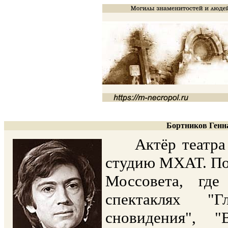
Бортников Генна
Актёр театра и 
студию МХАТ. По
Моссовета, гд
спектаклях "Г
сновидения", 