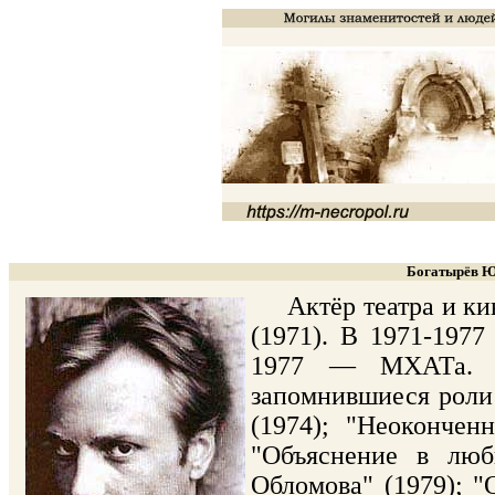
Богатырёв Юр
Актёр театра и кин
(1971). В 1971-197
1977 — МХАТа. Н
запомнившиеся роли 
(1974); "Неокончен
"Объяснение в люб
Обломова" (1979); "