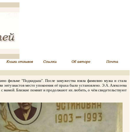
ино фильме "Подкидыш". После замужества взяла фамилию мужа и стала
ми энтузиастов место упокоения её праха было установлено. Э.А. Алексеева
 с мамой. Близкие помнят и продолжают их любить, о чём свидетельствуют