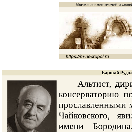
Баршай Рудол
Альтист, дирижё
консерваторию п
прославленными м
Чайковского, яв
имени Бородина