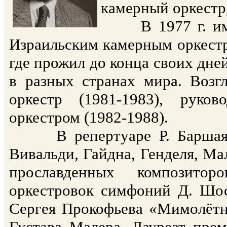
камерный оркестр,
В 1977 г. имигр
Израильским камерным оркестр
где прожил до конца своих дне
в разных странах мира. Возг
оркестр (1981-1983), руко
оркестром (1982-1988).
В репертуаре Р. Баршая бы
Вивальди, Гайдна, Генделя, Ма
прославденных композитор
оркестровок симфоний Д. Шос
Сергея Прокофьева «Мимолёт
Густава Малера. Лауреат пре