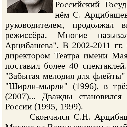
Российский Госуд
нём С. Арцибашев
руководителем, продолжал 
режиссёра. Многие называ
Арцибашева". В 2002-2011 гг.
директором Театра имени Мая
поставил более 40 спектаклей
"Забытая мелодия для флейты" 
"Ширли-мырли" (1996), в трё
(2007)... Дважды становился
России (1995, 1999).
Скончался С.Н. Арцибашев 
Москве на Ваганьковском кладб