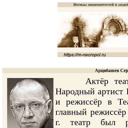
Арцибашев Серг
Актёр театра 
Народный артист Р
и режиссёр в Теа
главный режиссёр
г. театр был р