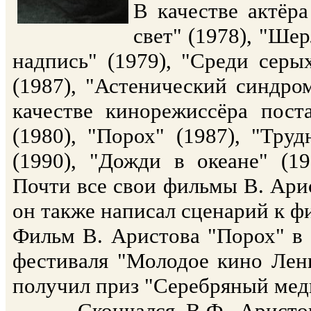
В качестве актёр
свет" (1978), "Ше
надпись" (1979), "Среди серы
(1987), "Астенический синдром
качестве кинорежиссёра пост
(1980), "Порох" (1987), "Труд
(1990), "Дожди в океане" (
Почти все свои фильмы В. Ари
он также написал сценарий к 
Фильм В. Аристова "Порох" в 
фестиваля "Молодое кино Лени
получил приз "Серебряный мед
Скончался В.Ф. Аристов 2 