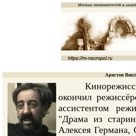
Аристов Викт
Кинорежиссёр, 
окончил режиссё
ассистентом реж
"Драма из стари
Алексея Германа,