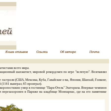
тистами всего мира.
ционный шахматист, мировой рекордсмен по игре "вслепую". Возглавлял
астроли (США, Мексика, Куба, Гавайские о-ва, Япония, Шанхай, Гонконг,
 (1161 выиграл, 65 проиграл).
о скоропостижно умер в гостинице "Парк-Отель" Эшторила. Впервые чемпион
 перезахоронен в Париже на кладбище Монпарнас, где на его памятнике