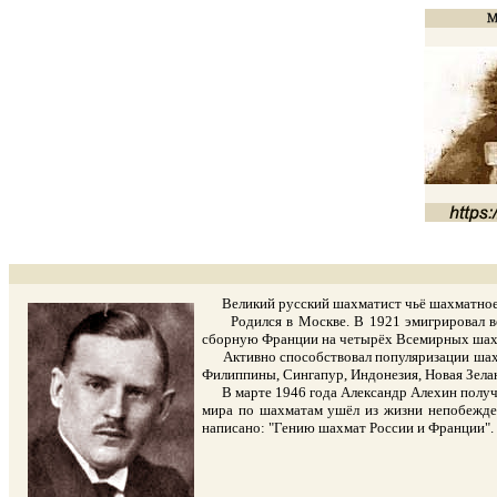
Великий русский шахматист чьё шахматное тв
Родился в Москве. В 1921 эмигрировал во Ф
сборную Франции на четырёх Всемирных шахма
Активно способствовал популяризации шахмат
Филиппины, Сингапур, Индонезия, Новая Зеланд
В марте 1946 года Александр Алехин получ
мира по шахматам ушёл из жизни непобежден
написано: "Гению шахмат России и Франции".