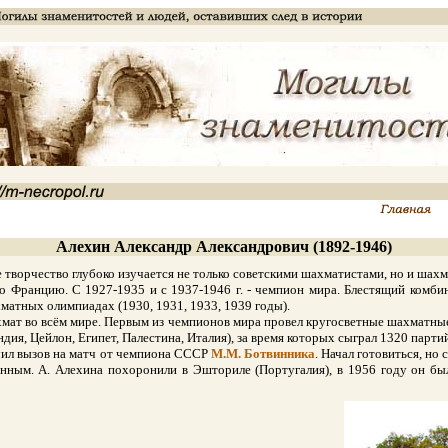
Алехин Александр Александрович (1892-1946)
орчество глубоко изучается не только советскими шахматистами, но и шахма
ранцию. С 1927-1935 и с 1937-1946 г. - чемпион мира. Блестящий комбина
тных олимпиадах (1930, 1931, 1933, 1939 годы).
 во всём мире. Первым из чемпионов мира провел кругосветные шахматные г
ия, Цейлон, Египет, Палестина, Италия), за время которых сыграл 1320 партий
ил вызов на матч от чемпиона СССР
М.М. Ботвинника
. Начал готовиться, н
ным. А. Алехина похоронили в Эшториле (Португалия), в 1956 году он был